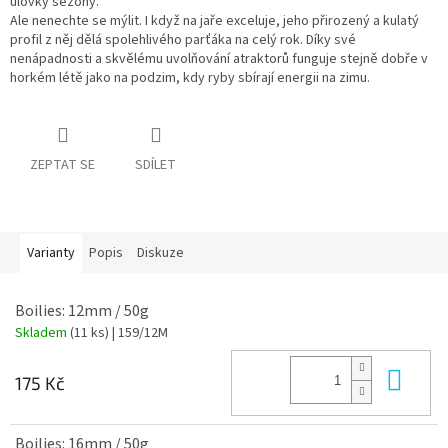
úlovky sezóny.
Ale nenechte se mýlit. I když na jaře exceluje, jeho přirozený a kulatý
profil z něj dělá spolehlivého parťáka na celý rok. Díky své
nenápadnosti a skvělému uvolňování atraktorů funguje stejně dobře v
horkém létě jako na podzim, kdy ryby sbírají energii na zimu.
ZEPTAT SE
SDÍLET
Varianty
Popis
Diskuze
Boilies: 12mm / 50g
Skladem
(11 ks)
| 159/12M
Do 
175 Kč
Boilies: 16mm / 50g