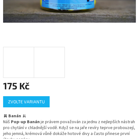
175 Kč
Měrná
ZVOLTE VARIANTU
cena:
🍌 Banán
🍌
Náš
Pop-up Banán
je právem považován za jednu z nejlepších nástrah
pro chytání v chladnější vodě. Když se na jaře revíry teprve probouzejí,
jeho jemná, krémová vůně dokáže hotové divy a často přinese první