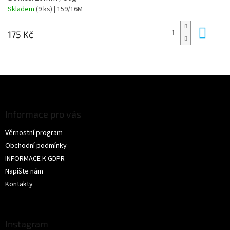
Skladem
(9 ks)
| 159/16M
Do 
175 Kč
Z
á
p
a
Informace pro vás
t
Věrnostní program
í
Obchodní podmínky
INFORMACE K GDPR
Napište nám
Kontakty
Instagram