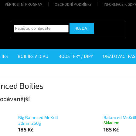
VĚRNOSTNÍ PROGRAM
OBCHODNÍ PODMÍNKY
INFORMACE K GDP
HLEDAT
LIES
BOILIES V DIPU
BOOSTERY / DIPY
OBALOVACÍ PAS
nced Boilies
odávanější
Big Balanced Mr.Krill
Balanced Mr.Kril
Skladem
30mm 250g
185 Kč
185 Kč