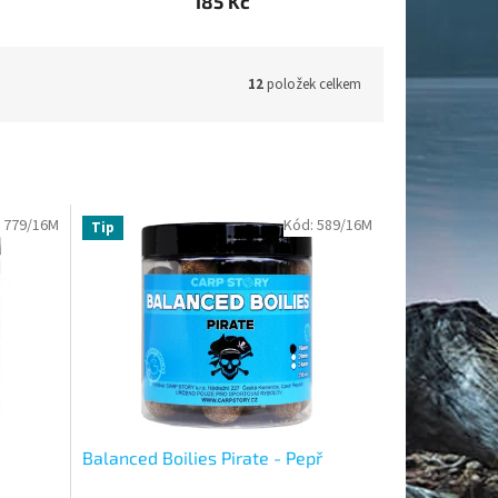
185 Kč
12
položek celkem
:
779/16M
Kód:
589/16M
Tip
Balanced Boilies Pirate - Pepř