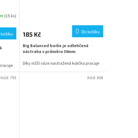
em
(15 ks)
Do košíku
185 Kč
 košíku
Big Balanced boilie je odlehčená
á
nástraha v průměru 30mm
.
Díky nižší váze nastražená kulička pracuje
 pracuje
jako by byla bez háčku a celého návazce,
ávazce,
čemuž je nasátí kaprem lehčí a použití je
ití je
Kód:
793
Kód:
808
nesmírně úspěšné.
Toto boilie je tvořeno unikátním poměrem
 poměrem
směsí potápivého a plovoucího boilie.
lie.
Tento mix zaručuje nižší váhu, ale také
také
zpomaluje rozpustnost , takže nástraha
traha
Vám pod háčkem vydrží déle i v extrémních
xtrémních
podmínkách. Naše Big Balanced boilie má
ilie má
vysoký podíl atraktorů a tak rychle vydává
e vydává
výraznou pachovou stopu.