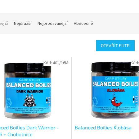
nější
Nejdražší
Nejprodávanější
Abecedně
OTEVŘÍT FILTR
Kód:
401/16M
Kód
ced Boilies Dark Warrior -
Balanced Boilies Klobása
ň + Chobotnice