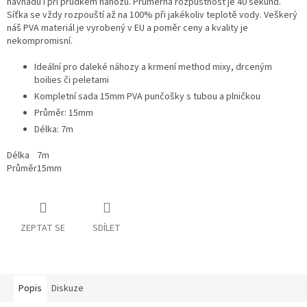
návnadu i při prudkém náhozu. Průměrná rozpustnost je 40 sekund.
Síťka se vždy rozpouští až na 100% při jakékoliv teplotě vody. Veškerý
náš PVA materiál je vyrobený v EU a poměr ceny a kvality je
nekompromisní.
Ideální pro daleké náhozy a krmení method mixy, drceným
boilies či peletami
Kompletní sada 15mm PVA punčošky s tubou a plničkou
Průměr: 15mm
Délka: 7m
Délka
7m
Průměr
15mm
ZEPTAT SE
SDÍLET
Popis
Diskuze