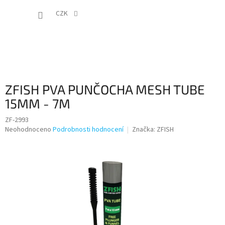
Přejít
NÁKUP
na
CZK
obsah
KOŠÍK
ZFISH PVA PUNČOCHA MESH TUBE
15MM - 7M
ZF-2993
Průměrné
Neohodnoceno
Podrobnosti hodnocení
Značka:
ZFISH
hodnocení
produktu
je
0,0
z
5
hvězdiček.