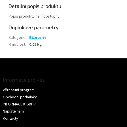
Detailní popis produktu
Popis produktu není dostupný
Doplňkové parametry
Kategorie
:
Bižuterie
Hmotnost
:
0.05 kg
Z
á
p
a
Informace pro vás
t
Věrnostní program
í
Obchodní podmínky
INFORMACE K GDPR
Napište nám
Kontakty