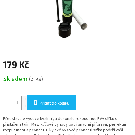
179 Kč
Měrná
Skladem
(3 ks)
cena:
Přidat do košíku
Představuje vysoce kvalitní, a dokonale rozpustnou PVA síťku s
příslušenstvím. Mezi klíčové výhody patří snadná příprava, perfektní
rozpustnost a pevnost. Díky své vysoké pevnosti síťka podrží vaši