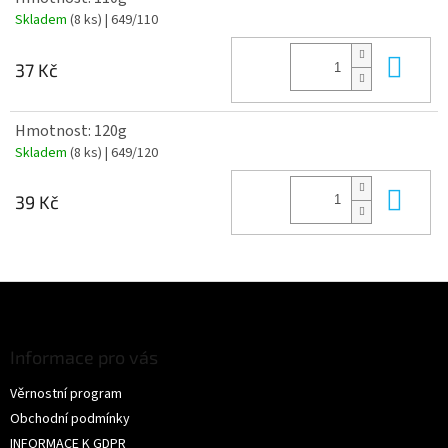
Skladem
(8 ks)
| 649/110
Do 
37 Kč
Hmotnost: 120g
Skladem
(8 ks)
| 649/120
Do 
39 Kč
Z
á
p
a
Informace pro vás
t
Věrnostní program
í
Obchodní podmínky
INFORMACE K GDPR