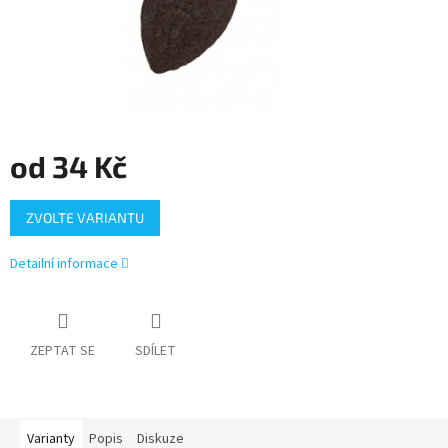
od
34 Kč
Měrná
ZVOLTE VARIANTU
cena:
Detailní informace
ZEPTAT SE
SDÍLET
Varianty
Popis
Diskuze