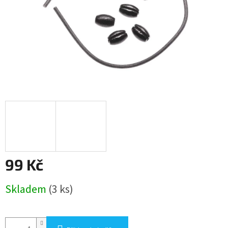
99 Kč
Měrná
Skladem
(3 ks)
cena: