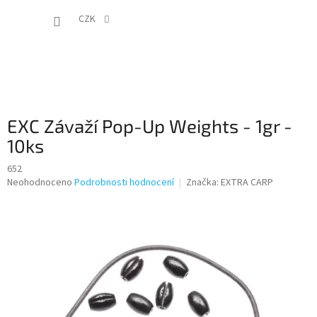
Přejít
NÁKUP
na
CZK
obsah
KOŠÍK
EXC Závaží Pop-Up Weights - 1gr -
10ks
652
Průměrné
Neohodnoceno
Podrobnosti hodnocení
Značka:
EXTRA CARP
hodnocení
produktu
je
0,0
z
5
hvězdiček.