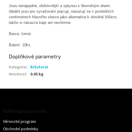
Jsou nenápadné, efektivnější a splynou s libovolným dnem.
Ideální jsou pro vyvažování pop-up, nasazují se v posledních
centimetrech hlavního vlasce jako alternativa k olověné šňůrce,
takže si návazce kapr ani nevšimne.
Barva: černá
Balení: 10ks
Doplňkové parametry
Kategorie
:
Bižuterie
Hmotnost
:
0.05 kg
Z
á
p
a
Informace pro vás
t
Věrnostní program
í
Obchodní podmínky