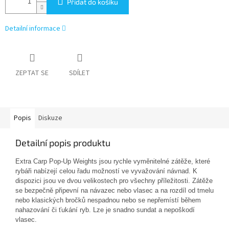
Přidat do košíku
Detailní informace
ZEPTAT SE
SDÍLET
Popis
Diskuze
Detailní popis produktu
Extra Carp Pop-Up Weights jsou rychle vyměnitelné zátěže, které
rybáři nabízejí celou řadu možností ve vyvažování návnad. K
dispozici jsou ve dvou velikostech pro všechny příležitosti. Zátěže
se bezpečně připevní na návazec nebo vlasec a na rozdíl od tmelu
nebo klasických bročků nespadnou nebo se nepřemístí během
nahazování či ťukání ryb. Lze je snadno sundat a nepoškodí
vlasec.